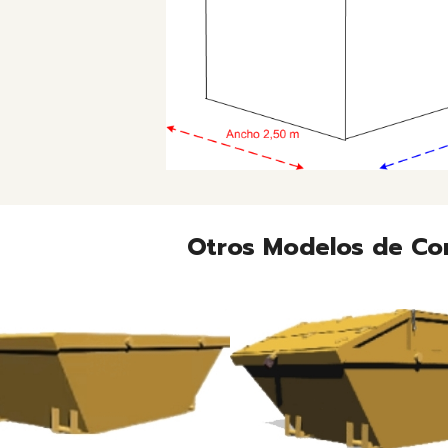
Otros Modelos de Co